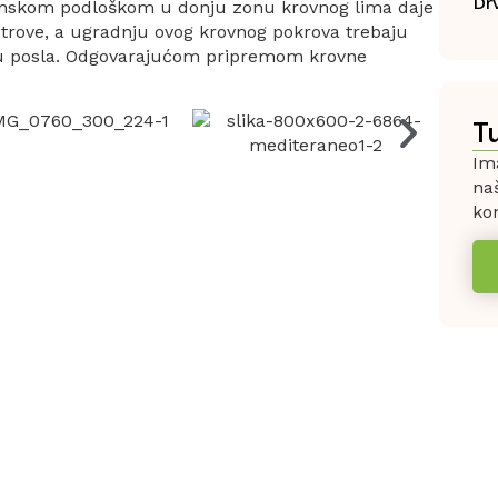
Dr
renskom podloškom u donju zonu krovnog lima daje
etrove, a ugradnju ovog krovnog pokrova trebaju
stu posla. Odgovarajućom pripremom krovne
T
Ima
na
kon