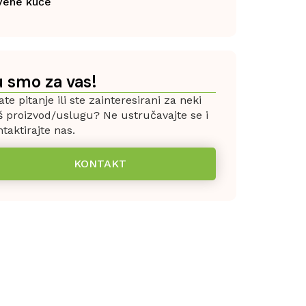
vene kuće
u smo za vas!
te pitanje ili ste zainteresirani za neki
š proizvod/uslugu? Ne ustručavajte se i
taktirajte nas.
KONTAKT