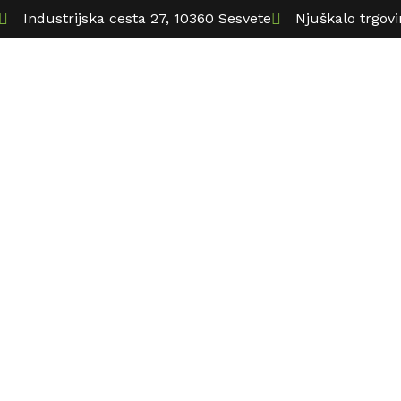
Industrijska cesta 27, 10360 Sesvete
Njuškalo trgov
roizvodi
Termoizolacijske ploče
Montaža i ispor
ploče u obliku
Classic