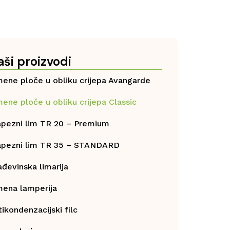
aši proizvodi
mene ploče u obliku crijepa Avangarde
mene ploče u obliku crijepa Classic
apezni lim TR 20 – Premium
apezni lim TR 35 – STANDARD
ađevinska limarija
mena lamperija
ikondenzacijski filc