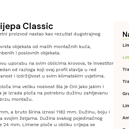
ijepa Classic
N
tetni proizvod nastao kao rezultat dugotrajnog
Li
h vrsta objekata od malih montažnih kuća,
mbenih i poslovnih objekata.
Li
ovu uporabu na svim oblicima krovova, te investitor
Tr
dan od razloga koji ovaj profil stavlja u red
janost i izdržljivost u svim klimatskim uvjetima.
Tr
loča ima veliku nosivost šta je čini jako jakim i
ka je izrada ploča na potrebnu dužinu zahtjevanu
Gr
i brzu montažu.
Li
0 mm, a bruto širina iznosi 1182 mm. Dužinu, boju i
Ant
a svojim željama. Dužina svakog pojedinačnog
je 24 mm. Limene ploče u obliku crijepa se