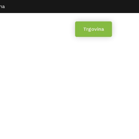
ina
uka
Kontakt
Trgovina
 crijepa