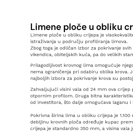
Limene ploče u obliku cr
Limene ploče u obliku crijepa je visokokvali
istraživanja u području profiliranja limova.
Zbog toga je odličan izbor za pokrivanje svi
vikendica, obiteljskih kuća, pa do velikih sta
Prilagodljivost krovnog lima omogućuje njeg
nema ograničenja pri odabiru oblika krova. Je
najboljih izbora za pokrivanje krova su posto
Zahvaljujući visini vala od 24 mm ova crijep p
otpornim profilom. Druga bitna karakteristi
od investitora, što dalje omogućava laganu 
Pokrivna širina lima u obliku crijepa je 1.10
debljinu krovnih ploča određuje kupac prem
crijepa je standardno 350 mm, a visina vala 