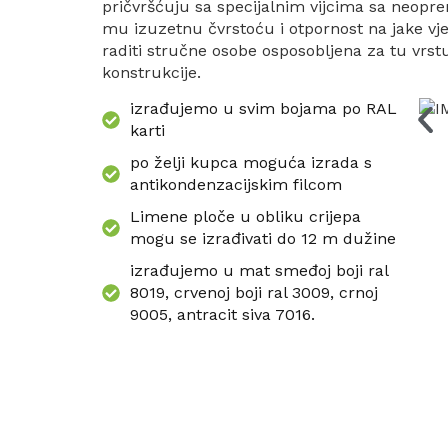
pričvršćuju sa specijalnim vijcima sa neop
mu izuzetnu čvrstoću i otpornost na jake vj
raditi stručne osobe osposobljena za tu vr
konstrukcije.
izrađujemo u svim bojama po RAL
karti
po želji kupca moguća izrada s
antikondenzacijskim filcom
Limene ploče u obliku crijepa
mogu se izrađivati do 12 m dužine
izrađujemo u mat smeđoj boji ral
8019, crvenoj boji ral 3009, crnoj
9005, antracit siva 7016.