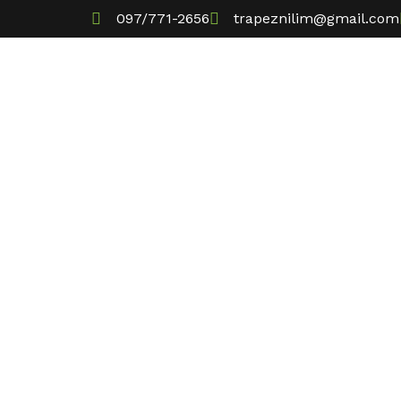
097/771-2656
trapeznilim@gmail.com
Naslovna
P
Limene 