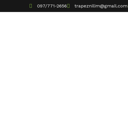
097/771-2656
trapeznilim@gmail.com
Naslovna
P
Gra