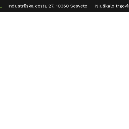
Industrijska cesta 27, 10360 Sesvete
Njuškalo trgov
roizvodi
Termoizolacijske ploče
Montaža i ispor
đevinska lima