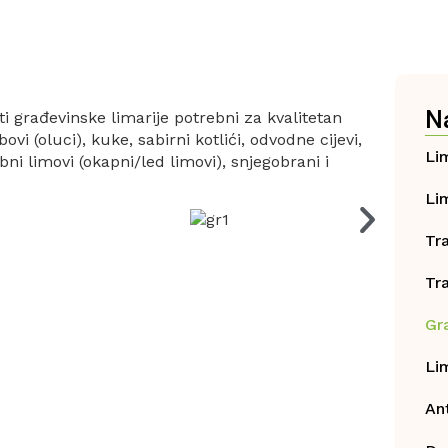
N
i građevinske limarije potrebni za kvalitetan
vi (oluci), kuke, sabirni kotlići, odvodne cijevi,
Li
ebni limovi (okapni/led limovi), snjegobrani i
Li
Tr
Tr
Gr
Li
Ant