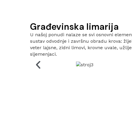
Građevinska limarija
U našoj ponudi nalaze se svi osnovni element
sustav odvodnje i završnu obradu krova: žljebo
veter lajsne, zidni limovi, krovne uvale, užlij
sljemenjaci.