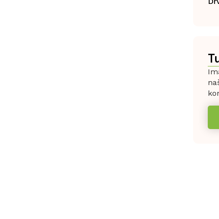
Dr
T
Ima
na
kon