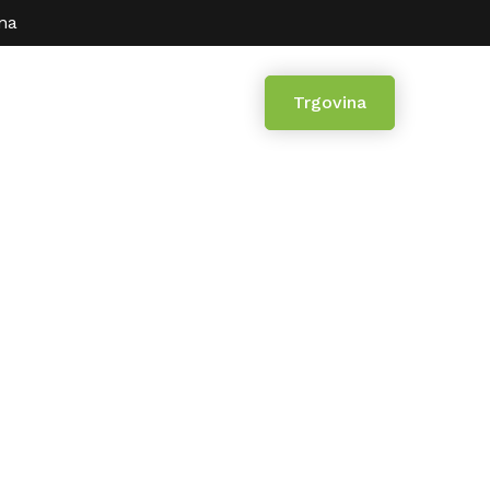
ina
uka
Kontakt
Trgovina
rija