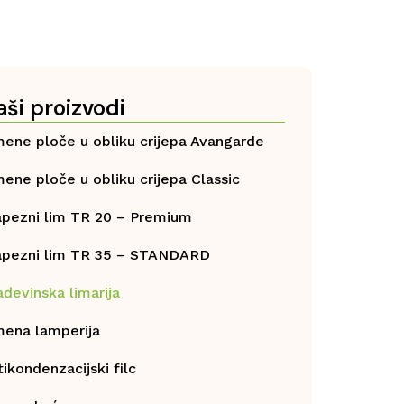
aši proizvodi
mene ploče u obliku crijepa Avangarde
mene ploče u obliku crijepa Classic
apezni lim TR 20 – Premium
apezni lim TR 35 – STANDARD
ađevinska limarija
mena lamperija
ikondenzacijski filc