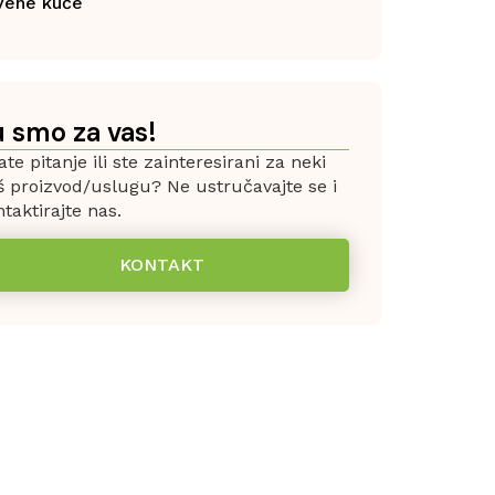
vene kuće
u smo za vas!
te pitanje ili ste zainteresirani za neki
š proizvod/uslugu? Ne ustručavajte se i
taktirajte nas.
KONTAKT